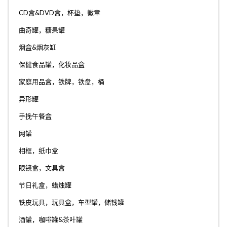
CD盒&DVD盒，杯垫，徽章
曲奇罐，糖果罐
烟盒&烟灰缸
保健食品罐，化妆品盒
家庭用品盒，铁牌，铁盘，桶
异形罐
手挽午餐盒
网罐
相框，纸巾盒
眼镜盒，文具盒
节日礼盒，蜡烛罐
铁皮玩具，玩具盒，车型罐，储钱罐
酒罐，咖啡罐&茶叶罐