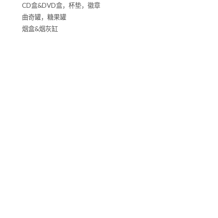
CD盒&DVD盒，杯垫，徽章
曲奇罐，糖果罐
烟盒&烟灰缸
保健食品罐，化妆品盒
家庭用品盒，铁牌，铁盘，桶
异形罐
手挽午餐盒
网罐
相框，纸巾盒
眼镜盒，文具盒
节日礼盒，蜡烛罐
铁皮玩具，玩具盒，车型罐，储钱罐
酒罐，咖啡罐&茶叶罐
手表盒，塑胶罐
其它
园艺